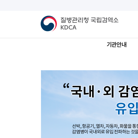
"국
본
문
바
질
전
내
로
병
체
가
관
메
기
리
뉴
·
청
국
립
외
검
기관안내
역
소
감
KDCA
(로
고)
염
병
유
입/
선박, 항공기, 열차, 자동차, 화물을 통
확
감염병이 국내외로 유입 전파하는 것을