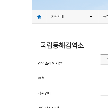
산
방
기관안내
동
"
지
국립동해검역소
검역소장 인사말
연혁
직원안내