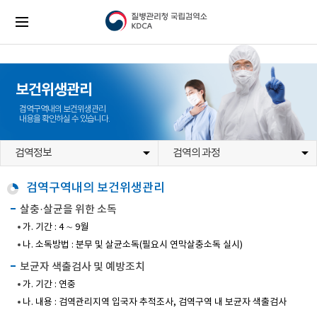
본
문
전
질
바
체
병
로
메
관
가
뉴
리
기
청
국
립
검
보건위생관리
역
소
검역구역내의 보건위생관리
KDCA
내용을 확인하실 수 있습니다.
(로
고)
검역정보
검역의 과정
검역구역내의 보건위생관리
살충·살균을 위한 소독
가. 기간 : 4 ∼ 9월
나. 소독방법 : 분무 및 살균소독(필요시 연막살충소독 실시)
보균자 색출검사 및 예방조치
가. 기간 : 연중
나. 내용 : 검역관리지역 입국자 추적조사, 검역구역 내 보균자 색출검사