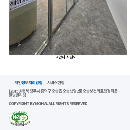
<안내 사진>
개인정보처리방침
서비스헌장
(28159) 충북 청주시 흥덕구 오송읍 오송생명2로 오송보건의료행정타운
질병관리청
COPYRIGHT BY MOHW. ALL RIGHTS RESERVED.