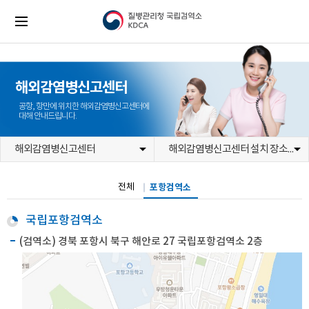
본
문
전
질
바
체
병
로
메
관
가
뉴
리
기
청
국
립
검
해외감염병신고센터
역
소
공항, 항만에 위치한 해외감염병신고센터에
KDCA
대해 안내드립니다.
(로
고)
해외감염병신고센터
해외감염병신고센터 설치 장소
전체
포항검역소
국립포항검역소
(검역소) 경북 포항시 북구 해안로 27 국립포항검역소 2층