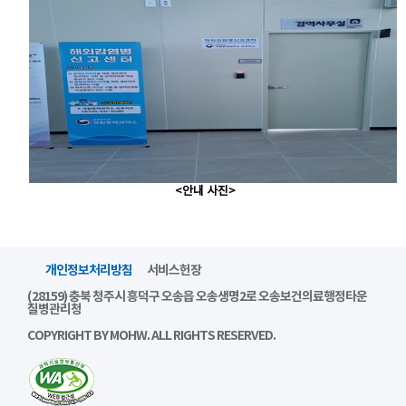
<안내 사진>
개인정보처리방침
서비스헌장
(28159) 충북 청주시 흥덕구 오송읍 오송생명2로 오송보건의료행정타운
질병관리청
COPYRIGHT BY MOHW. ALL RIGHTS RESERVED.